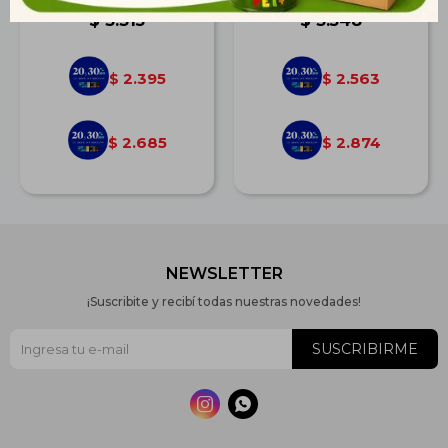
$
3.315
$
3.548
2.395
2.563
$
$
2.685
2.874
$
$
NEWSLETTER
¡Suscribite y recibí todas nuestras novedades!
SUSCRIBIRME

