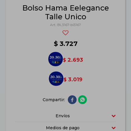
Bolso Hama Eelegance
Talle Unico
BL3167-bl3167
$
3.727
2.693
$
3.019
$


Envíos
Medios de pago