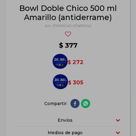
Bowl Doble Chico 500 ml
Amarillo (antiderrame)
07A99042-07a99042
$
377
272
$
305
$


Envíos
Medios de pago