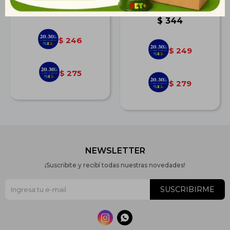
Agua
$
340
$
344
246
$
249
$
275
$
279
$
NEWSLETTER
¡Suscribite y recibí todas nuestras novedades!
SUSCRIBIRME

