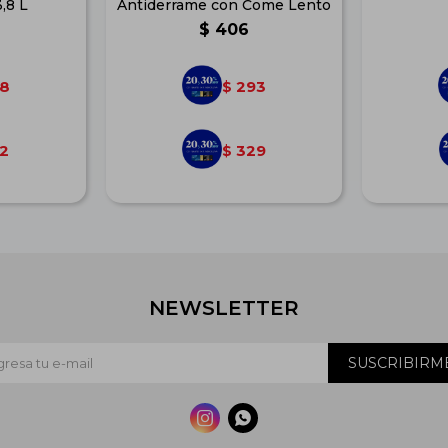
,8 L
Antiderrame con Come Lento
$
406
8
293
$
2
329
$
NEWSLETTER
SUSCRIBIRM

