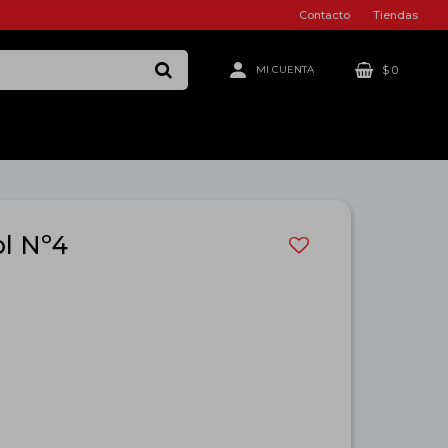
Contacto
Tiendas
$
0
ol Nº4