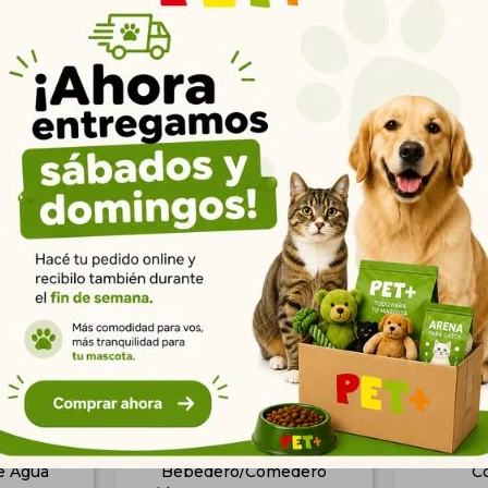
Productos que te pueden interesar
e Agua
Bebedero/Comedero
C