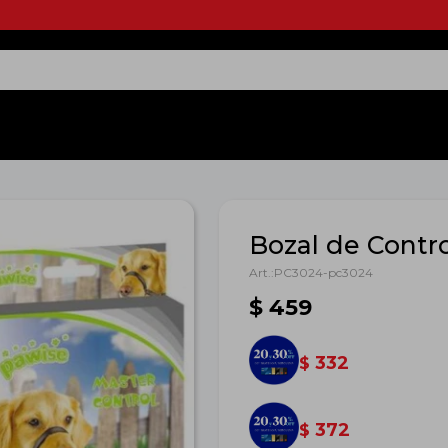
Bozal de Contr
PC3024-pc3024
$
459
332
$
372
$