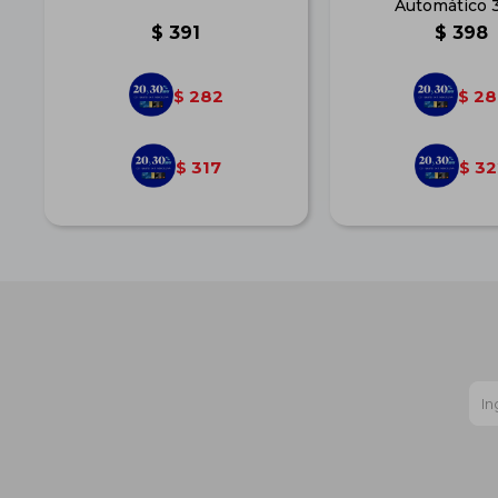
Automático 3
$
391
$
398
282
28
$
$
317
32
$
$