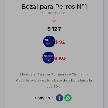
Bozal para Perros Nº1
FPL371-fpl371
$
127
92
$
103
$
Ideal para: Caniche, Pomerania y Chihuahua
Circunferencia desde la base de la boca hasta la
nuca: 30 cm

