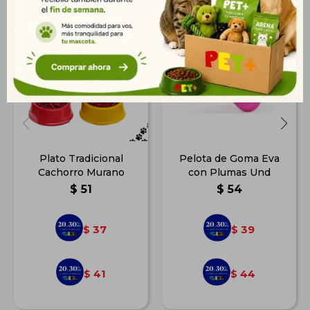
Plato Tradicional
Pelota de Goma Eva
Cachorro Murano
con Plumas Und
$
51
$
54
37
39
$
$
41
44
$
$