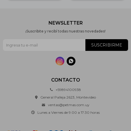
NEWSLETTER
¡Suscribite y recibí todas nuestras novedades!
SUSCRIBIRME


CONTACTO
+59894100938
General Palleja 2623, Montevideo
ventas@petmas.com.uy
Lunes a Viernes de 9:00 a 17:30 horas