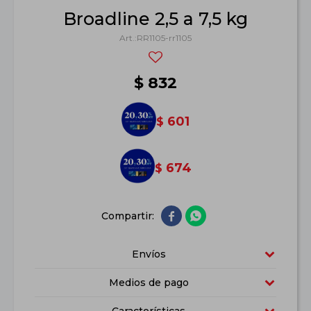
Broadline 2,5 a 7,5 kg
RR1105-rr1105
$
832
601
$
674
$


Envíos
Medios de pago