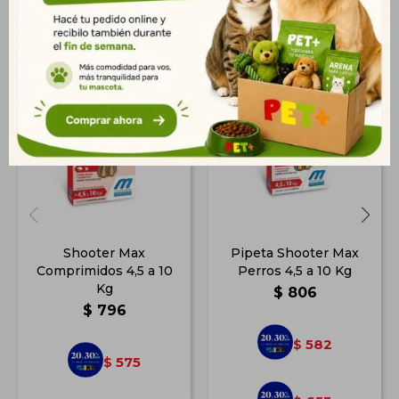
Productos que te pueden interesar
Shooter Max
Pipeta Shooter Max
Comprimidos 4,5 a 10
Perros 4,5 a 10 Kg
Kg
$
806
$
796
582
$
575
$