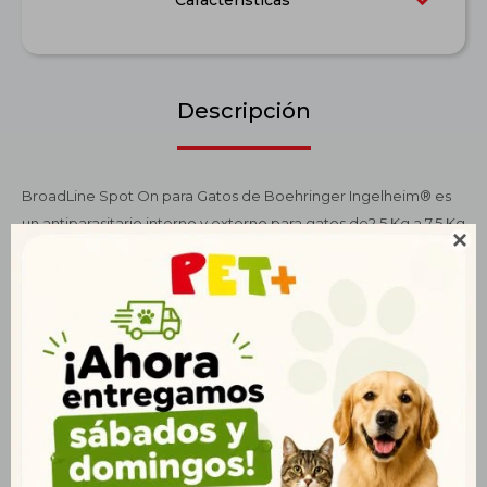
Características
Descripción
BroadLine Spot On para Gatos de Boehringer Ingelheim® es
un antiparasitario interno y externo para gatos de2,5 Kg a 7,5 Kg

de peso. La solución de protección de amplio espectro
Broadline para gatos es el control de parásitos más completo
para gatos . Tecnología innovadora para la protección del
espectro más amplio. Una formulación única que ofrece
modos de acción sistémicos y tópicos para atacar a los
principales parásitos.