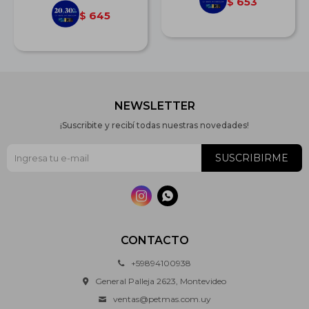
653
$
645
$
NEWSLETTER
¡Suscribite y recibí todas nuestras novedades!
SUSCRIBIRME


CONTACTO
+59894100938
General Palleja 2623, Montevideo
ventas@petmas.com.uy