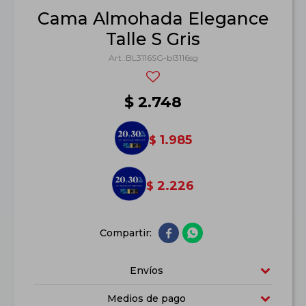
Cama Almohada Elegance
Talle S Gris
BL3116SG-bl3116sg
$
2.748
1.985
$
2.226
$


Envíos
Medios de pago