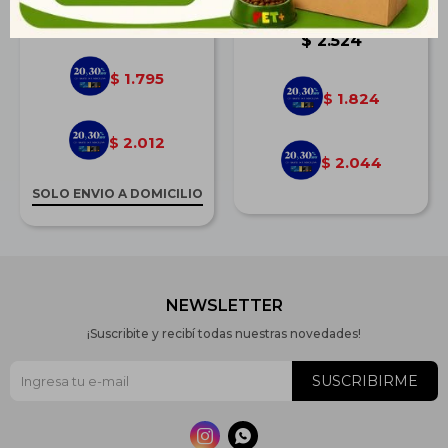
Blanca
$
2.484
$
2.524
1.795
$
1.824
$
2.012
$
2.044
$
SOLO ENVIO A DOMICILIO
NEWSLETTER
¡Suscribite y recibí todas nuestras novedades!
SUSCRIBIRME

