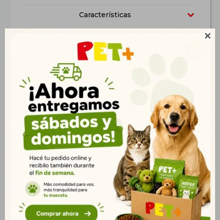
Características

Productos que te pueden interesar
Cama Almohada 3D
Correa Retráctil Fida
Talle L OUTLET
Autofreno 5 mt. M