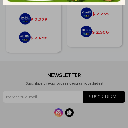
$
3.084
2.235
$
2.228
$
2.506
$
2.498
$
NEWSLETTER
¡Suscribite y recibí todas nuestras novedades!
SUSCRIBIRME

