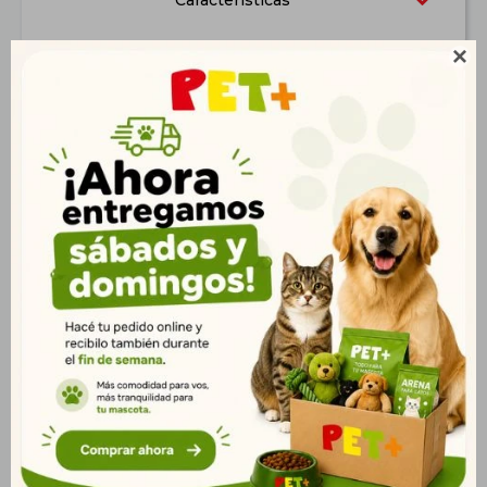
Características

Productos que te pueden interesar
Bolso Transportador
Puff Nube Pet Rosa M
Elegance Talle Unico
Gris
$
3.094