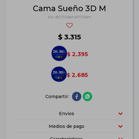
Cama Sueño 3D M
BL7706M-bl7706m
$
3.315
2.395
$
2.685
$


Envíos
Medios de pago