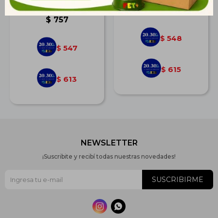
29,5 cm Gris
$
759
$
757
548
$
547
$
615
$
613
$
NEWSLETTER
¡Suscribite y recibí todas nuestras novedades!
SUSCRIBIRME

