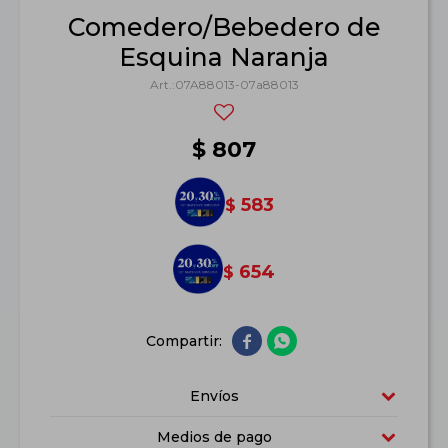
Comedero/Bebedero de
Esquina Naranja
07A88013-07a88013
$
807
583
$
654
$


Envíos
Medios de pago