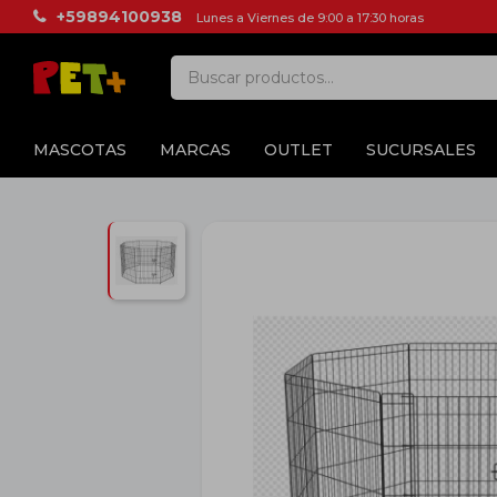
+59894100938
Lunes a Viernes de 9:00 a 17:30 horas
MASCOTAS
MARCAS
OUTLET
SUCURSALES