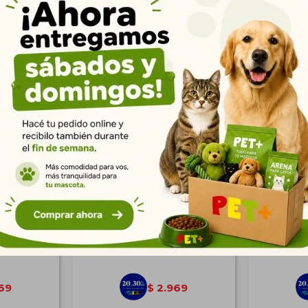
Productos que te pueden interesar
Rosa XL
Puff Nube Pet Negro XL
Corral Pa
106*6
$
4.110
69
2.969
$