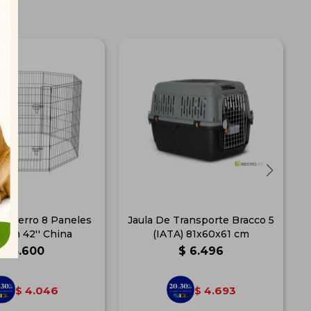
ra Perro 8 Paneles
Jaula De Transporte Bracco 5
1cm 42'' China
(IATA) 81x60x61 cm
$
5.600
$
6.496
4.046
4.693
$
$