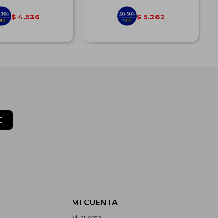
4.536
5.262
$
$
E
MI CUENTA
Mi cuenta