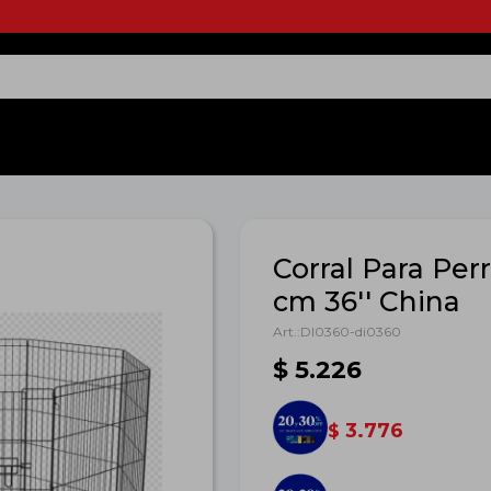
Corral Para Per
cm 36'' China
DI0360-di0360
$
5.226
3.776
$