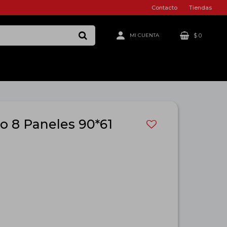
Contacto
Tiendas
$
0
ro 8 Paneles 90*61