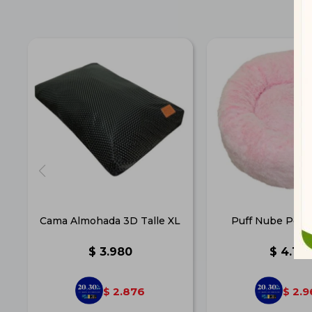
Cama Almohada 3D Talle XL
Puff Nube Pet 
$
3.980
$
4.110
2.876
2.9
$
$