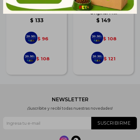
Roll Colágeno Grande
Felix Travesuras
Original Mix
$
133
$
149
96
108
$
$
108
121
$
$
NEWSLETTER
¡Suscribite y recibí todas nuestras novedades!
SUSCRIBIRME