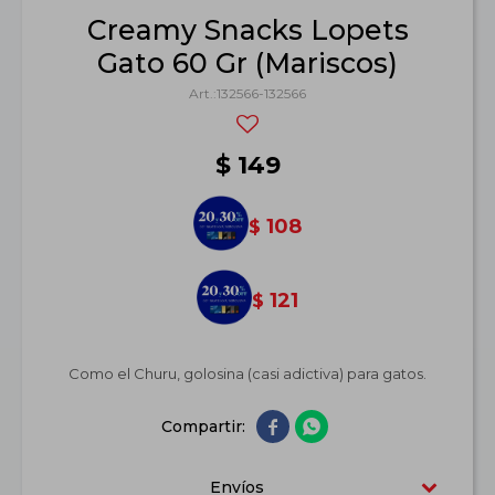
Creamy Snacks Lopets
Gato 60 Gr (Mariscos)
132566-132566
$
149
108
$
121
$
Como el Churu, golosina (casi adictiva) para gatos.


Envíos