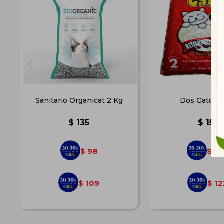
Sanitario Organicat 2 Kg
Dos Gatos 2
$
135
$
151
98
10
$
$
109
12
$
$