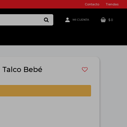
Contacto
Tiendas
$
0
g Talco Bebé