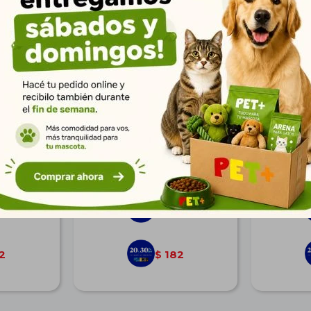
 Kg
Purland Cat Litter Cotton
Bentonit
Candy 4Kg/5Lts
$
225
9
163
$
2
182
$