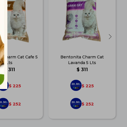
a Charm Cat Cafe 5
Bentonita Charm Cat
Lts
Lavanda 5 Lts
$
311
$
311
225
225
$
$
252
252
$
$