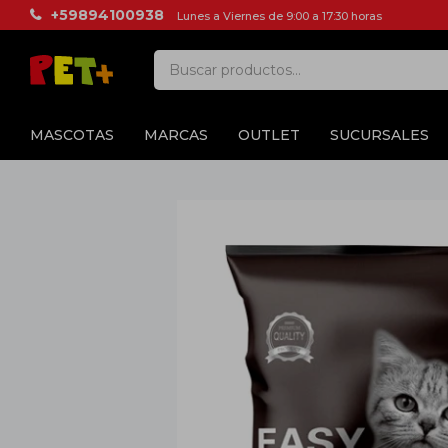
+59894100938
Lunes a Viernes de 9:00 a 17:30 horas
MASCOTAS
MARCAS
OUTLET
SUCURSALES