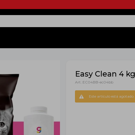
Easy Clean 4 k
EC04BB-ec04bb
Este artículo está agotado.