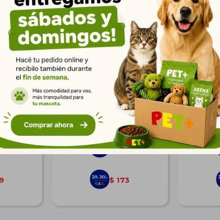
te Gatos -
Pipeta Shooter Forte Perros -
Pipeta 
5 Kg
$
213
3
154
$
9
173
$