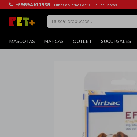
+59894100938
Lunes a Viernes de 9:00 a 17:30 horas
MASCOTAS
MARCAS
OUTLET
SUCURSALES