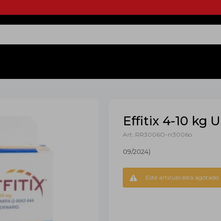
Effitix 4-10 kg
RR3006O-rr3006o
09/2024)
Este artículo está agotado.