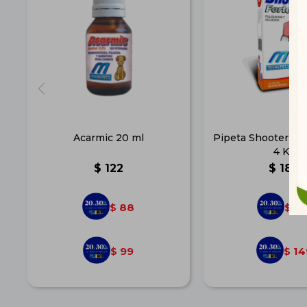
Acarmic 20 ml
Pipeta Shooter For
4 Kg
$
122
$
184
88
13
$
$
99
14
$
$