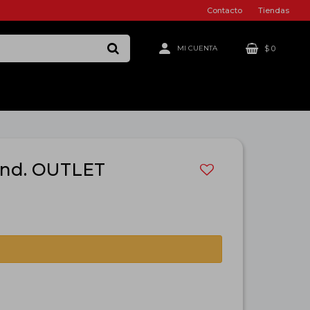
Contacto
Tiendas
$
0
 Und. OUTLET