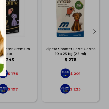
Shooter Premium
Pipeta Shooter Forte Perros
Gato
10 a 25 Kg (2,5 ml)
$
243
$
278
176
201
$
$
197
225
$
$