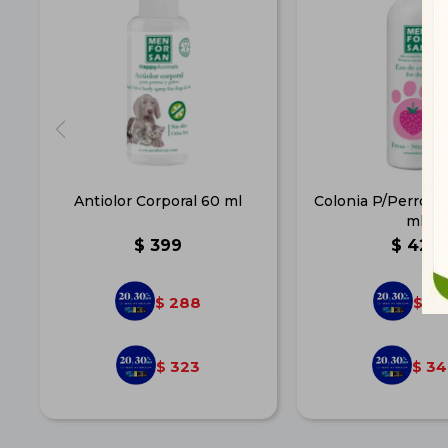
Antiolor Corporal 60 ml
Colonia P/Perros Fr
ml
$
399
$
427
288
30
$
$
323
34
$
$