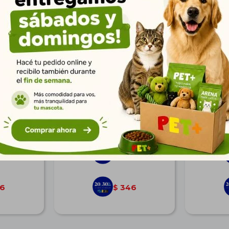
utilla 125
Colonia P/Perros Talco Bebé
Colonia P
125 ml
$
427
9
309
$
6
346
$