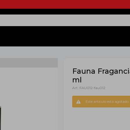
Fauna Fraganci
ml
FAU012-fau012
Este artículo está agotado.