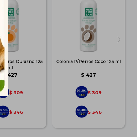
/Perros Durazno 125
Colonia P/Perros Coco 125 ml
ml
$
427
$
427
309
309
$
$
346
346
$
$