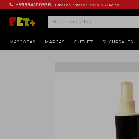
+59894100938
Lunes a Viernes de 9:00 a 17:30 horas
MASCOTAS
MARCAS
OUTLET
SUCURSALES