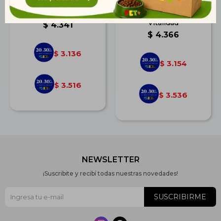
Frost Sensitive Skin 10,1
Frost Perro Light 15kg |
Kg
Control de Peso y
Vitalidad
$
4.341
$
4.366
3.136
$
3.154
$
3.516
$
3.536
$
NEWSLETTER
¡Suscribite y recibí todas nuestras novedades!
SUSCRIBIRME