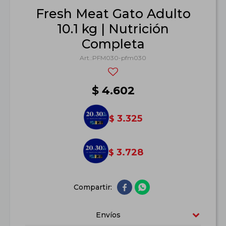
Fresh Meat Gato Adulto
10.1 kg | Nutrición
Completa
PFM030-pfm030
$
4.602
3.325
$
3.728
$


Envíos