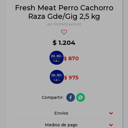
Fresh Meat Perro Cachorro
Raza Gde/Gig 2,5 kg
PCFM12-pcfm12
$
1.204
870
$
975
$


Envíos
Medios de pago