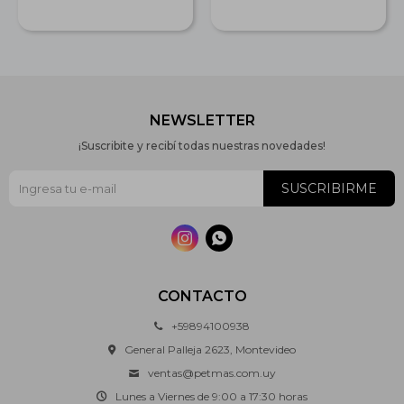
NEWSLETTER
¡Suscribite y recibí todas nuestras novedades!
SUSCRIBIRME


CONTACTO
+59894100938
General Palleja 2623, Montevideo
ventas@petmas.com.uy
Lunes a Viernes de 9:00 a 17:30 horas