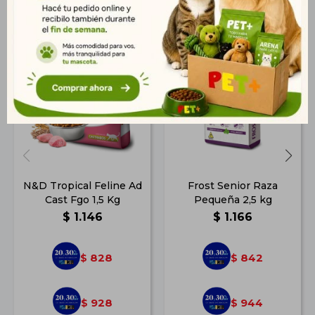
Productos que te pueden interesar
N&D Tropical Feline Ad
Frost Senior Raza
Cast Fgo 1,5 Kg
Pequeña 2,5 kg
$
1.146
$
1.166
828
842
$
$
928
944
$
$