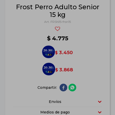
Frost Perro Adulto Senior
15 kg
FRSN15-frsn15
$
4.775
3.450
$
3.868
$


Envíos
Medios de pago