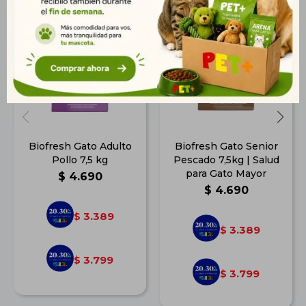
Biofresh Gato Adulto
Biofresh Gato Senior
Pollo 7,5 kg
Pescado 7,5kg | Salud
para Gato Mayor
$
4.690
$
4.690
3.389
$
3.389
$
3.799
$
3.799
$