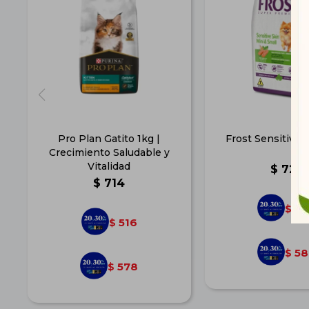
Pro Plan Gatito 1kg |
Frost Sensitive S
Crecimiento Saludable y
Vitalidad
$
725
$
714
52
$
516
$
58
$
578
$