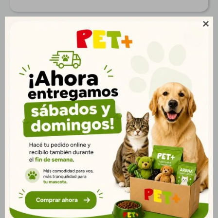

Productos que te pueden interesar
Pro Plan Gatito 1kg |
Frost Sensitive Skin 1
Crecimiento Saludable
kg
y Vitalidad
$
725