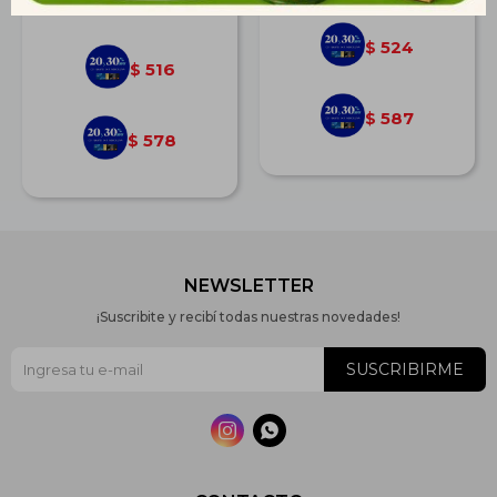
$
714
524
$
516
$
587
$
578
$
NEWSLETTER
¡Suscribite y recibí todas nuestras novedades!
SUSCRIBIRME

