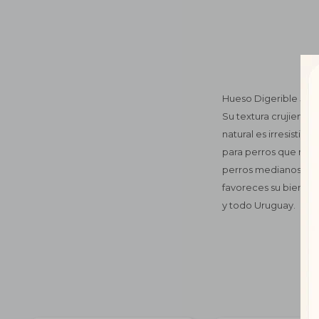
Hueso Digerible 5/6 d
Su textura crujiente
natural es irresistibl
para perros que nece
perros medianos, pro
favoreces su bienest
y todo Uruguay.