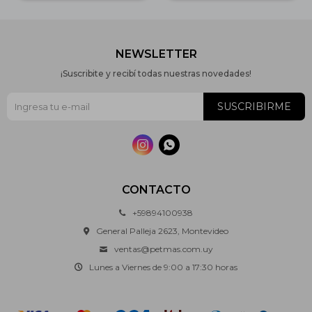
NEWSLETTER
¡Suscribite y recibí todas nuestras novedades!
SUSCRIBIRME


CONTACTO
+59894100938
General Palleja 2623, Montevideo
ventas@petmas.com.uy
Lunes a Viernes de 9:00 a 17:30 horas