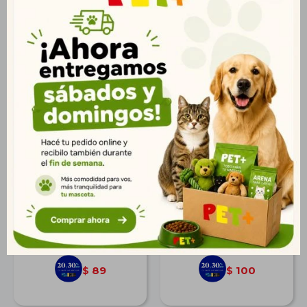
Juguete Cuerda con
Juguete Varita Pez
Chupete 24*9*3,8 cm
Brillante y Escamas
$
110
$
123
79
89
$
$
89
100
$
$