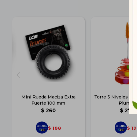
Mini Rueda Maciza Extra
Torre 3 Niveles co
Fuerte 100 mm
Plumas
$
260
$
272
188
19
$
$