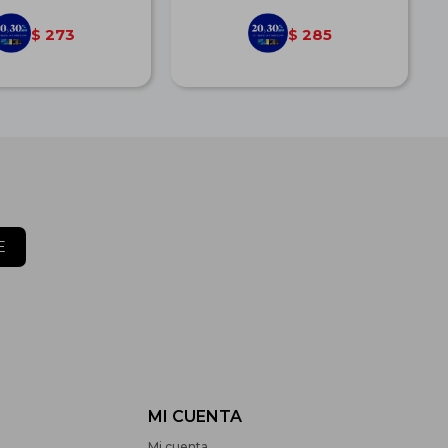
273
285
$
$
E
MI CUENTA
Mi cuenta