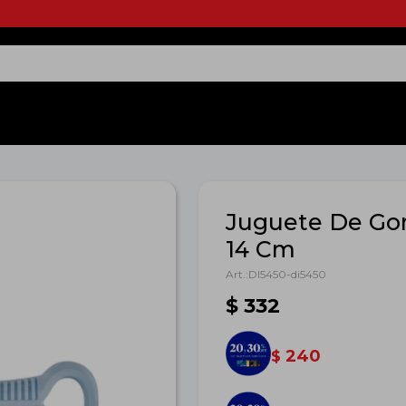
Juguete De Go
14 Cm
DI5450-di5450
$
332
240
$