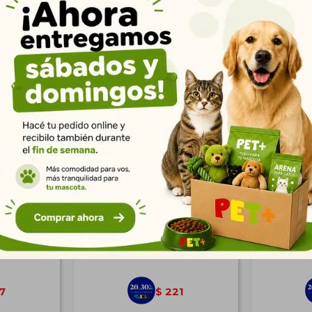
Productos que te pueden interesar
n Resorte y
Peluche 26 cm Zorro
Hue
$
306
7
221
$