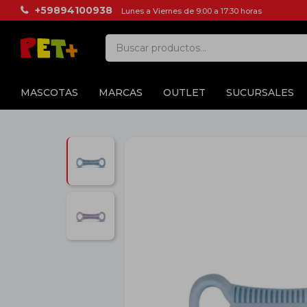
+59894100938
Lunes a Viernes de 9:00 a 17:30 horas
MASCOTAS
MARCAS
OUTLET
SUCURSALES