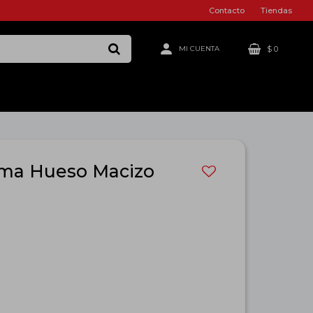
Contacto
Tiendas
$
0
ma Hueso Macizo