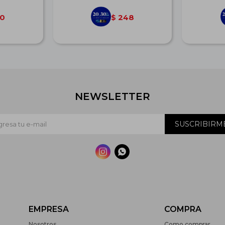
0
248
$
NEWSLETTER
SUSCRIBIRM


EMPRESA
COMPRA
Nosotros
Como comprar