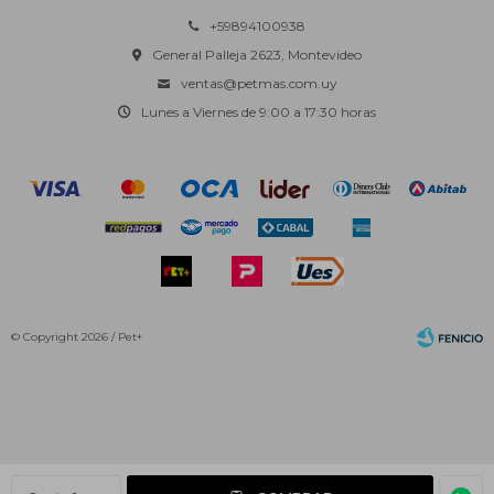
+59894100938
General Palleja 2623, Montevideo
ventas@petmas.com.uy
Lunes a Viernes de 9:00 a 17:30 horas
© Copyright 2026 / Pet+
Fenicio