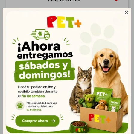
Características

Productos que te pueden interesar
Juguete Pelota con
Pelota Dog Maciza 60
Cinta y Chifle 30,2 cm
mm
$
158
$
176