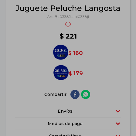
Juguete Peluche Langosta
BL0338JL-bl0338jl
$
221
160
$
179
$


Envíos
Medios de pago