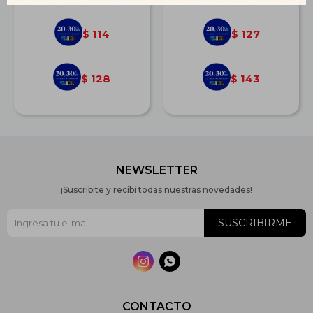
114
127
$
$
128
143
$
$
NEWSLETTER
¡Suscribite y recibí todas nuestras novedades!
SUSCRIBIRME


CONTACTO