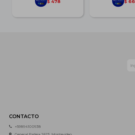
478
66
$
$
CONTACTO
+59894100938
General Palleja 2623, Montevideo