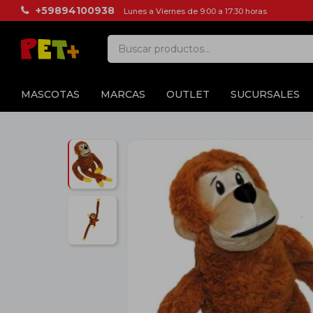
+59894100938
Lunes a Viernes de 9:00 a 17:30 horas
MASCOTAS
MARCAS
OUTLET
SUCURSALES