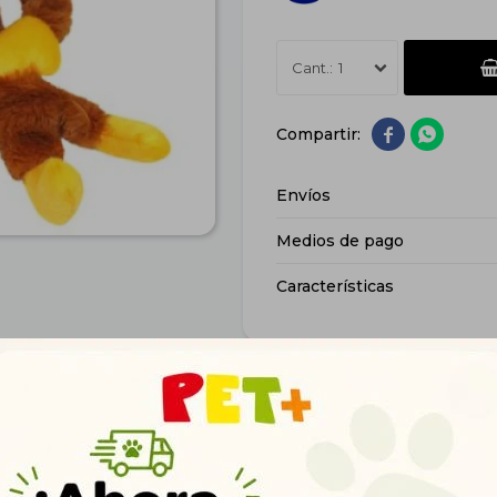
1


Envíos
Medios de pago
Características
Productos que te pueden interesar