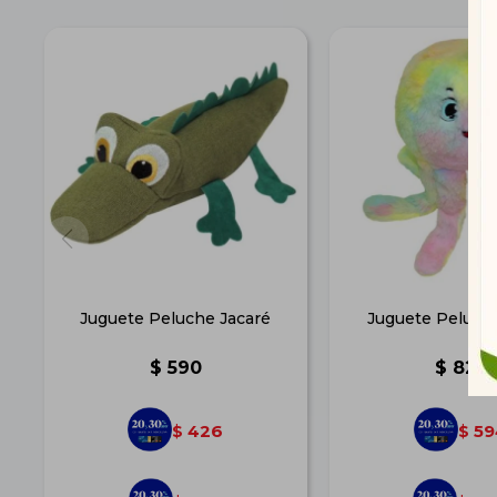
Juguete Peluche Jacaré
Juguete Peluch
$
590
$
822
426
59
$
$