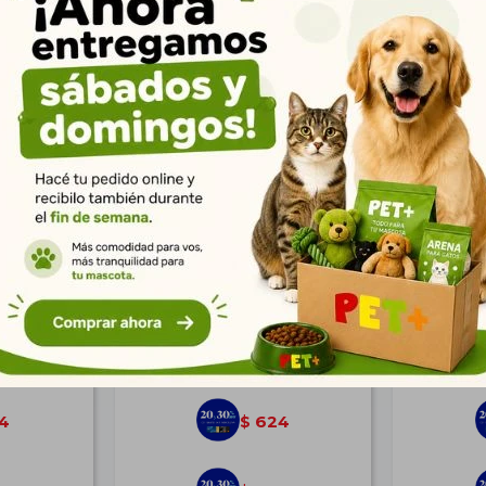
e Pulpo
Juguete para Gatos Disco con
Juguete p
Plumas Verde
P
$
864
4
624
$