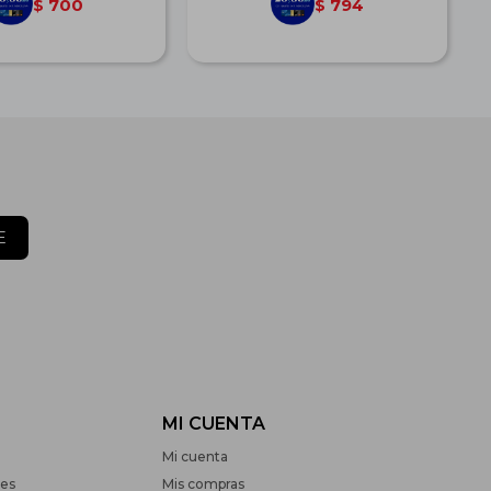
700
794
$
$
E
MI CUENTA
Mi cuenta
nes
Mis compras