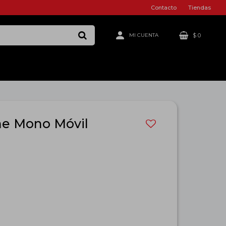
Contacto
Tiendas
$
0
he Mono Móvil