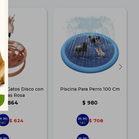
ara Gatos Disco con
Piscina Para Perro 100 Cm
J
lumas Rosa
$
864
$
980
624
708
$
$