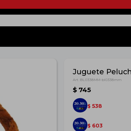
Juguete Peluc
BL0338MM-bl0338mm
$
745
538
$
603
$