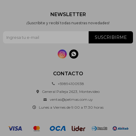
NEWSLETTER
¡Suscribite y recibí todas nuestras novedades!
SUSCRIBIRME


CONTACTO
+59894100938
General Palleja 2623, Montevideo
ventas@petmas.com.uy
Lunes a Viernes de 9:00 a 17:30 horas