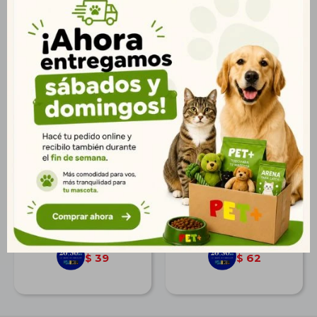
Pelota de latex huellitas
Pelota de Goma
chica 6 cm
Multicolor
$
48
$
77
35
56
$
$
39
62
$
$