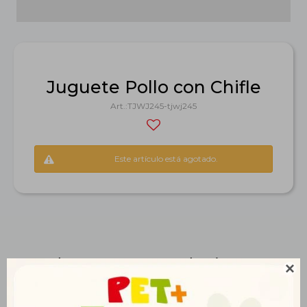
Juguete Pollo con Chifle
TJWJ245-tjwj245
Este artículo está agotado.
Productos que te pueden interesar
