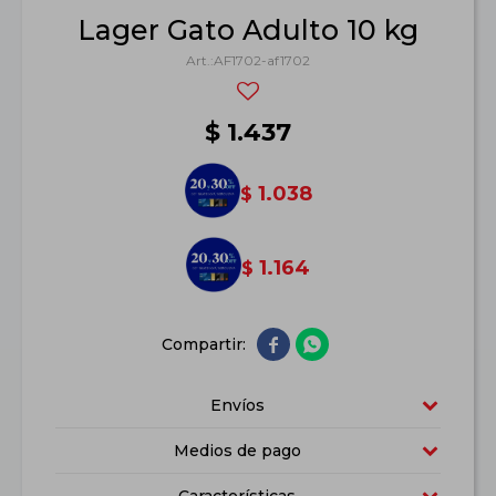
Lager Gato Adulto 10 kg
AF1702-af1702
$
1.437
1.038
$
1.164
$


Envíos
Medios de pago