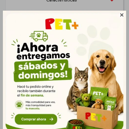
Características

Productos que te pueden interesar
Biofresh Perro Adulto
Virbac Cat Baby Pre
Raza Grande 3kg |
Neutered 1,5 kg
Vitalidad y Salud
$
1.402