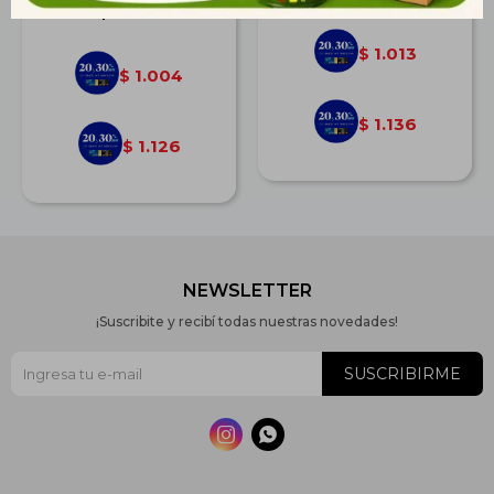
$
1.390
1.013
$
1.004
$
1.136
$
1.126
$
NEWSLETTER
¡Suscribite y recibí todas nuestras novedades!
SUSCRIBIRME

