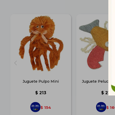
Juguete Pulpo Mini
Juguete Peluche 
$
213
$
221
154
16
$
$