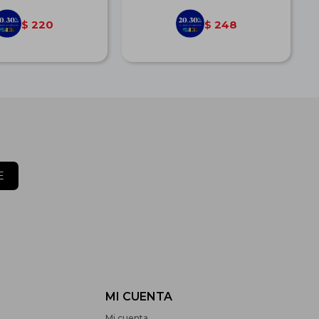
220
248
$
$
E
MI CUENTA
Mi cuenta