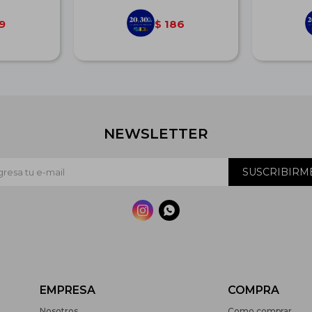
9
186
$
NEWSLETTER
SUSCRIBIRM


EMPRESA
COMPRA
Nosotros
Como comprar