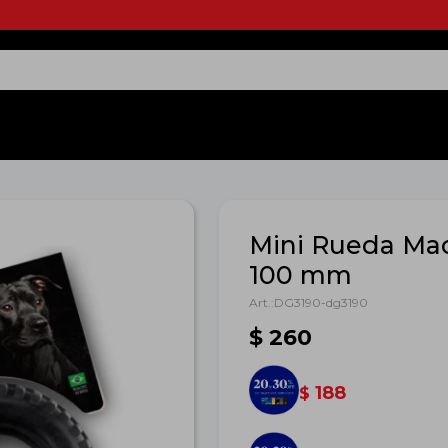
Mini Rueda Mac
100 mm
DG3190-dg3190
$
260
188
$