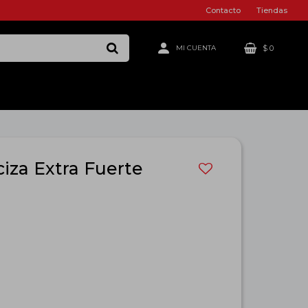
Contacto
Tiendas
$
0
iza Extra Fuerte