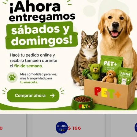
Productos que te pueden interesar
Langosta
Pelota Mágica Saltarina 23,5
Torre 3 Ni
cm Frisbee
$
230
0
166
$