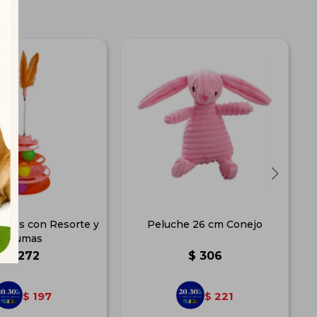
veles con Resorte y
Peluche 26 cm Conejo
Plumas
$
272
$
306
197
221
$
$