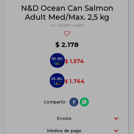
N&D Ocean Can Salmon
Adult Med/Max. 2,5 kg
ND5513-nd5513
$
2.178
1.574
$
1.764
$


Envíos
Medios de pago