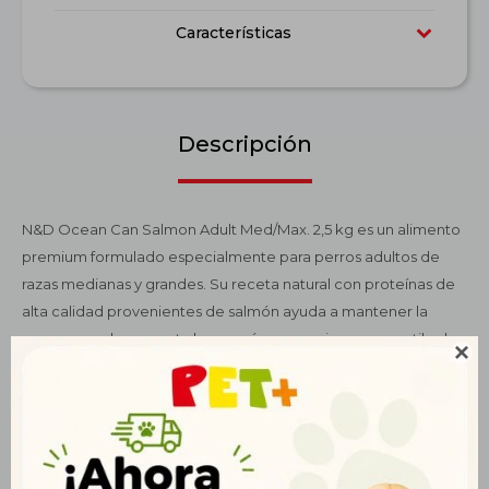
Características
Descripción
N&D Ocean Can Salmon Adult Med/Max. 2,5 kg es un alimento
premium formulado especialmente para perros adultos de
razas medianas y grandes. Su receta natural con proteínas de
alta calidad provenientes de salmón ayuda a mantener la
masa muscular y aporta la energía necesaria para un estilo de

vida activo. Enriquecido con ácidos grasos Omega 3 y 6,
contribuye a la salud de la piel y a un pelaje brillante. Su
fórmula incluye prebióticos y fibras naturales que favorecen
una digestión saludable y optimizan la absorción de nutrientes
esenciales. Además, cuenta con antioxidantes que fortalecen