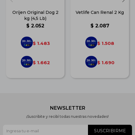
Orijen Original Dog 2
Vetlife Can Renal 2 Kg
kg (4,5 Lb)
$
2.052
$
2.087
1.483
1.508
$
$
1.662
1.690
$
$
NEWSLETTER
¡Suscribite y recibí todas nuestras novedades!
SUSCRIBIRME