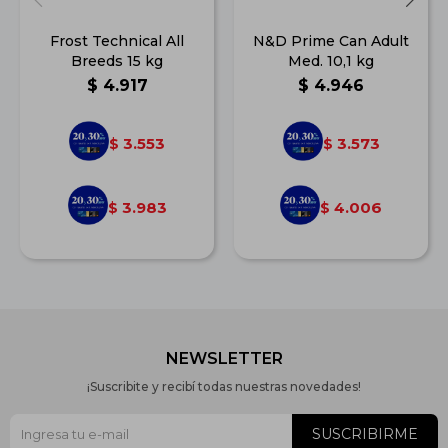
Frost Technical All
N&D Prime Can Adult
Breeds 15 kg
Med. 10,1 kg
$
4.917
$
4.946
3.553
3.573
$
$
3.983
4.006
$
$
NEWSLETTER
¡Suscribite y recibí todas nuestras novedades!
SUSCRIBIRME