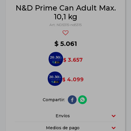
N&D Prime Can Adult Max.
10,1 kg
ND5315-nd5315
$
5.061
3.657
$
4.099
$


Envíos
Medios de pago