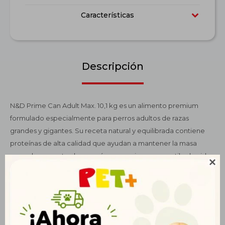
Características
Descripción
N&D Prime Can Adult Max. 10,1 kg es un alimento premium
formulado especialmente para perros adultos de razas
grandes y gigantes. Su receta natural y equilibrada contiene
proteínas de alta calidad que ayudan a mantener la masa
muscular y aportan la energía necesaria para un estilo de vida

activo. Enriquecido con glucosamina y condroitina, apoya la
salud articular y la movilidad, ayudando a prevenir el desgaste
propio de razas grandes. Su fórmula incluye prebióticos y fibras
naturales que favorecen una digestión saludable y optimizan la
absorción de nutrientes esenciales. Además, contiene ácidos