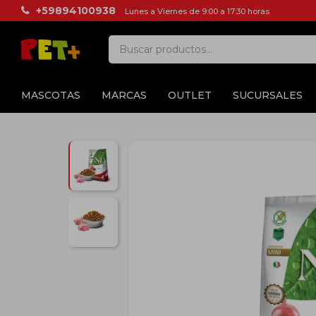
+59894100938
Lunes a Viernes de 9:00 a 17:30 horas
MASCOTAS
MARCAS
OUTLET
SUCURSALES