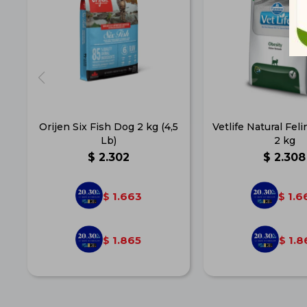
Orijen Six Fish Dog 2 kg (4,5
Vetlife Natural Fel
Lb)
2 kg
$
2.302
$
2.308
1.663
1.6
$
$
1.865
1.8
$
$