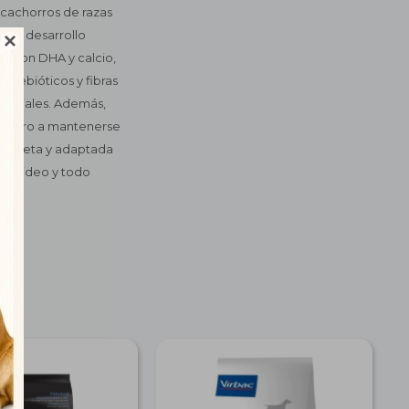
cachorros de razas
n el desarrollo

do con DHA y calcio,
 prebióticos y fibras
senciales. Además,
achorro a mantenerse
completa y adaptada
ontevideo y todo