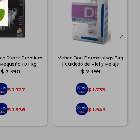
gs Súper Premium
Virbac Dog Dermatology 3kg
 Pequeño 10,1 kg
| Cuidado de Piel y Pelaje
$
2.390
$
2.399
1.727
1.733
$
$
1.936
1.943
$
$