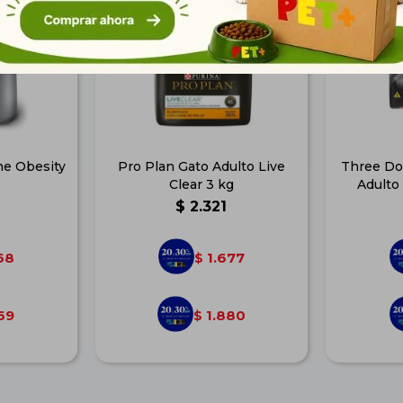
ine Obesity
Pro Plan Gato Adulto Live
Three Do
Clear 3 kg
Adulto
$
2.321
68
1.677
$
69
1.880
$