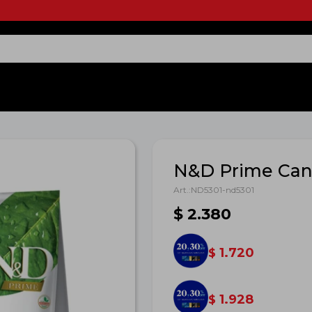
N&D Prime Can 
ND5301-nd5301
$
2.380
1.720
$
1.928
$