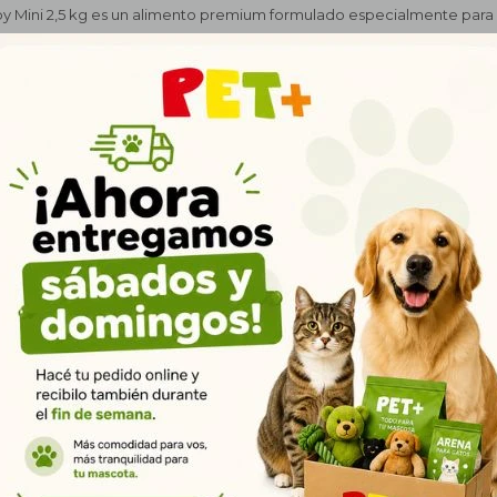
 Mini 2,5 kg es un alimento premium formulado especialmente para 
natural y equilibrada contiene proteínas de alta calidad que favorece
 aportan la energía necesaria para un crecimiento óptimo. Enriqueci
erebral y óseo durante las primeras etapas de vida. Su fórmula incluye
cen una digestión saludable y optimizan la absorción de nutrientes e
es naturales que fortalecen el sistema inmunológico, ayudando al c
Ideal para cachorros de razas pequeñas que necesitan una nutrición 
lidad y bienestar. Presentación: Bolsa de 2,5 kg. Entrega rápida en M
Productos que te pueden interesar