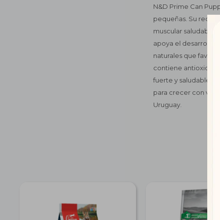
N&D Prime Can Puppy
pequeñas. Su receta 
muscular saludable y
apoya el desarrollo c
naturales que favore
contiene antioxidant
fuerte y saludable. 
para crecer con vita
Uruguay.