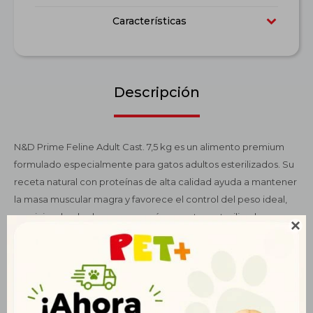
Características
Descripción
N&D Prime Feline Adult Cast. 7,5 kg es un alimento premium
formulado especialmente para gatos adultos esterilizados. Su
receta natural con proteínas de alta calidad ayuda a mantener
la masa muscular magra y favorece el control del peso ideal,
previniendo el sobrepeso común en gatos esterilizados.

Enriquecido con taurina y antioxidantes naturales, contribuye a
la salud cardiovascular, la función ocular y fortalece el sistema
inmunológico. Su fórmula incluye prebióticos y fibras naturales
que promueven una digestión saludable y facilitan la
eliminación de bolas de pelo. Además, contiene ácidos grasos