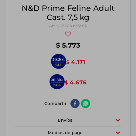
N&D Prime Feline Adult
Cast. 7,5 kg
ND5406-nd5406
$
5.773
4.171
$
4.676
$


Envíos
Medios de pago