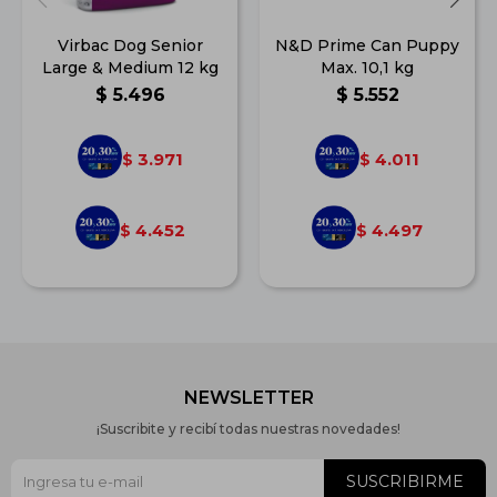
Virbac Dog Senior
N&D Prime Can Puppy
Large & Medium 12 kg
Max. 10,1 kg
$
5.496
$
5.552
3.971
4.011
$
$
4.452
4.497
$
$
NEWSLETTER
¡Suscribite y recibí todas nuestras novedades!
SUSCRIBIRME