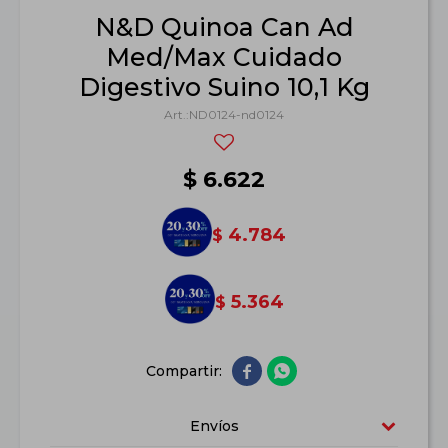
N&D Quinoa Can Ad
Med/Max Cuidado
Digestivo Suino 10,1 Kg
ND0124-nd0124
$
6.622
4.784
$
5.364
$


Envíos