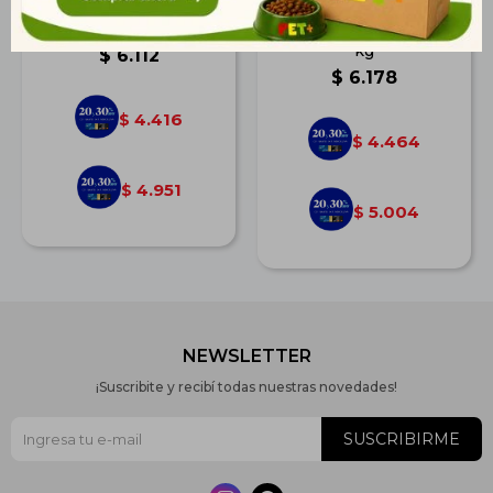
Sera Raffy P 2 kg Stick
N&D Ocean Feline
Salmon Adult Cast. 7,5
kg
$
6.112
$
6.178
4.416
$
4.464
$
4.951
$
5.004
$
NEWSLETTER
¡Suscribite y recibí todas nuestras novedades!
SUSCRIBIRME