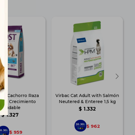
rro Cachorro Raza
Virbac Cat Adult with Salmón
kg | Crecimiento
Neutered & Enteree 1,5 kg
Saludable
$
1.332
$
1.327
962
$
959
$