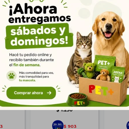
Productos que te pueden interesar
Senior
Biofresh Gato Senior Pollo 1,5
Frost Pe
alud para
kg | Salud para Gatos
Peq 2,5
or
Mayores
$
1.250
3
903
$