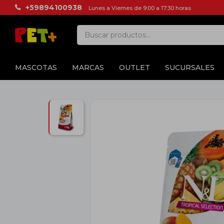
+59894100938
Lunes a Viernes de 9:00 a 17:30 horas
MASCOTAS
MARCAS
OUTLET
SUCURSALES