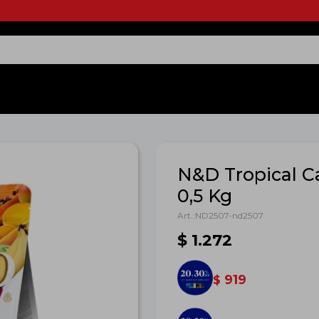
N&D Tropical C
0,5 Kg
ND2507-nd2507
$
1.272
919
$