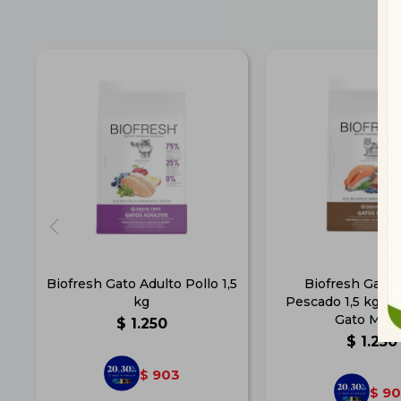
Biofresh Gato Adulto Pollo 1,5
Biofresh Gato 
kg
Pescado 1,5 kg | S
Gato May
$
1.250
$
1.250
903
$
90
$