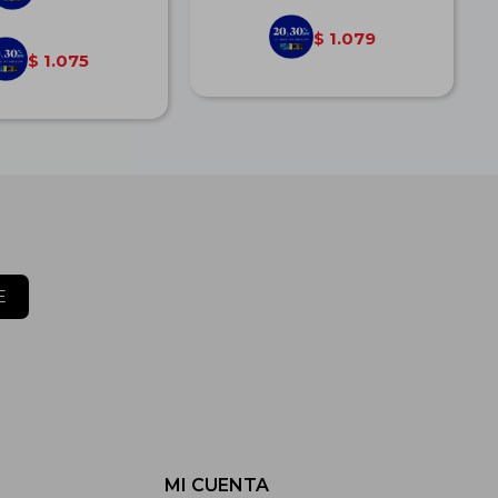
1.079
$
1.075
$
E
MI CUENTA