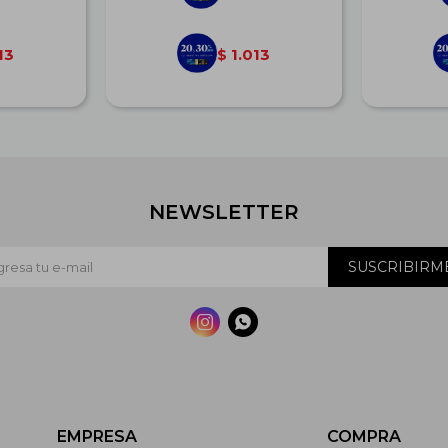
13
1.013
$
NEWSLETTER
SUSCRIBIRM


EMPRESA
COMPRA