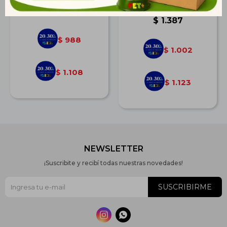
Crecimiento Saludable
$
1.368
$
1.387
988
$
1.002
$
1.108
$
1.123
$
NEWSLETTER
¡Suscribite y recibí todas nuestras novedades!
SUSCRIBIRME

