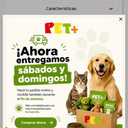
Características

Productos que te pueden interesar
Virbac Cat Kidney
Old Prince Novel Perro
Support 1,5 kg
Cachorro 3 kg|