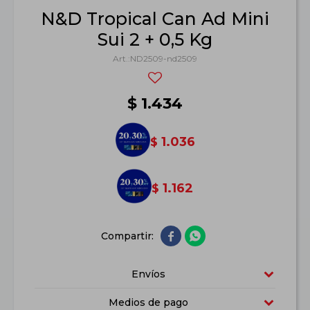
N&D Tropical Can Ad Mini
Sui 2 + 0,5 Kg
ND2509-nd2509
$
1.434
1.036
$
1.162
$


Envíos
Medios de pago