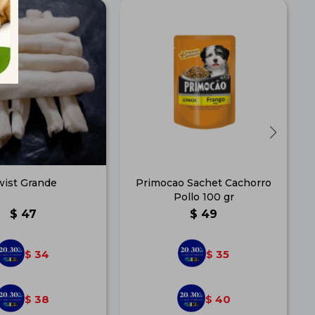
wist Grande
Primocao Sachet Cachorro
Pollo 100 gr
$
47
$
49
34
35
$
$
38
40
$
$