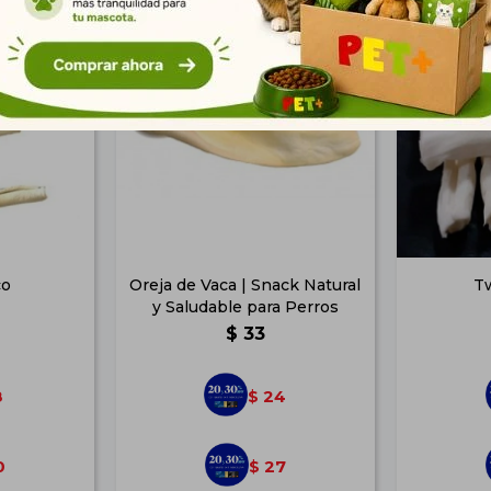
co
Oreja de Vaca | Snack Natural
T
y Saludable para Perros
$
33
8
24
$
0
27
$