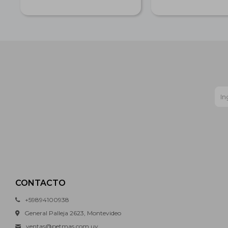
CONTACTO
+59894100938
General Palleja 2623, Montevideo
ventas@petmas.com.uy