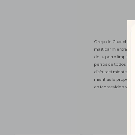
Oreja de Chancho es 
masticar mientras fav
de tu perro limpios y
perros de todos los 
disfrutará mientras s
mientras le proporci
en Montevideo y tod