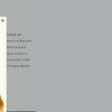

 necesidad de
mantiene los dientes
ión perfecta para
ecto que tu perro
 a tu mascota, todo
. ? Entrega rápida