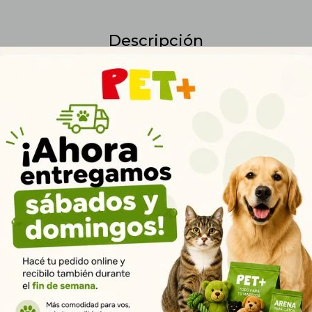
Descripción
un delicioso y natural snack para perros, diseñado para satisfacer su
orece la salud dental. Su textura crujiente ayuda a reducir el sarro y 
 fuertes. Este snack es fácil de digerir, lo que lo convierte en una opc
tamaños. Además, su sabor irresistible lo convierte en un premio perf
e mantiene entretenido. Ideal para mantener la salud dental y divertir
onas una opción natural y saludable. ? Presentación: Oreja de Chancho
o Uruguay.
Productos que te pueden interesar