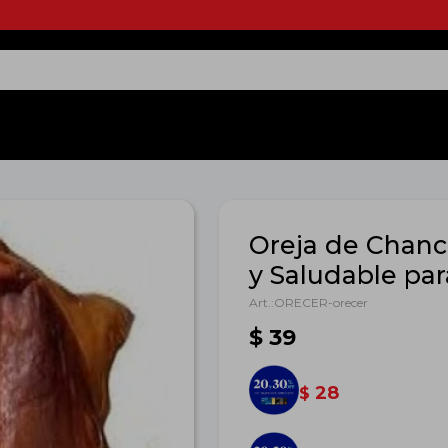
Oreja de Chanc
y Saludable par
ORECER-orecer
$
39
28
$