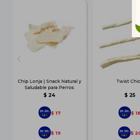
Chip Lonja | Snack Natural y
Twist Chi
Saludable para Perros
$
24
$
25
17
1
$
$
19
2
$
$