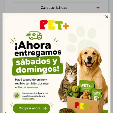
Características

Productos que te pueden interesar
Vetlife Can Hepatic 2
Gran Plus Perro Senior
Kg
Mini Pollo y Arroz 10,1