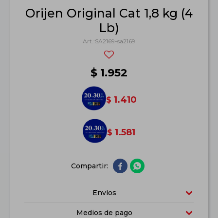
Orijen Original Cat 1,8 kg (4
Lb)
SA2169-sa2169
$
1.952
1.410
$
1.581
$


Envíos
Medios de pago