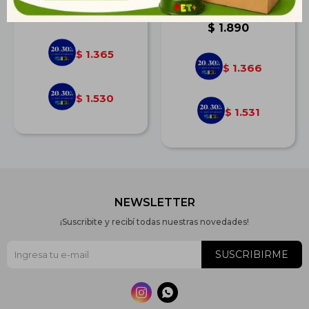
kg
$
1.889
$
1.890
1.365
$
1.366
$
1.530
$
1.531
$
NEWSLETTER
¡Suscribite y recibí todas nuestras novedades!
SUSCRIBIRME

