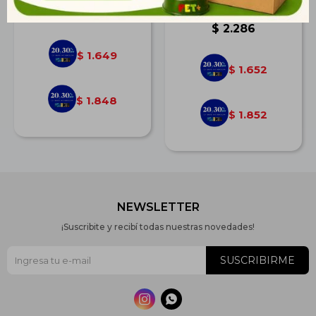
kg
$
2.282
$
2.286
1.649
$
1.652
$
1.848
$
1.852
$
NEWSLETTER
¡Suscribite y recibí todas nuestras novedades!
SUSCRIBIRME

