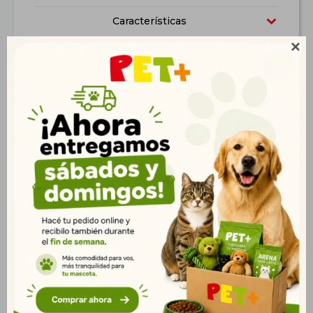
Características

Productos que te pueden interesar
N&D Prime Can Puppy
N&D Ocean Can
Med. 2,5 kg
Salmon Adult Mini 2,5