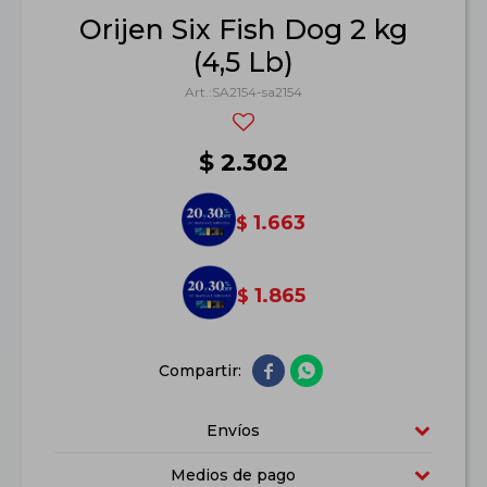
Orijen Six Fish Dog 2 kg
(4,5 Lb)
SA2154-sa2154
$
2.302
1.663
$
1.865
$


Envíos
Medios de pago