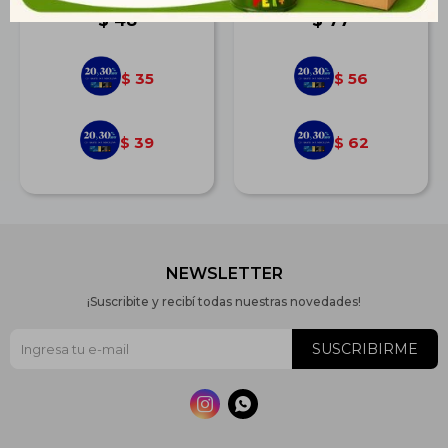
$
48
$
77
35
56
$
$
39
62
$
$
NEWSLETTER
¡Suscribite y recibí todas nuestras novedades!
SUSCRIBIRME

