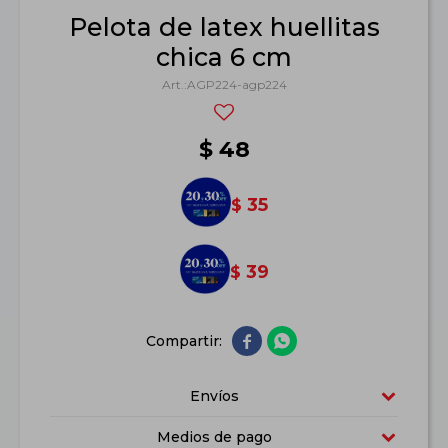
Pelota de latex huellitas
chica 6 cm
AGP224-agp224
$
48
35
$
39
$


Envíos
Medios de pago