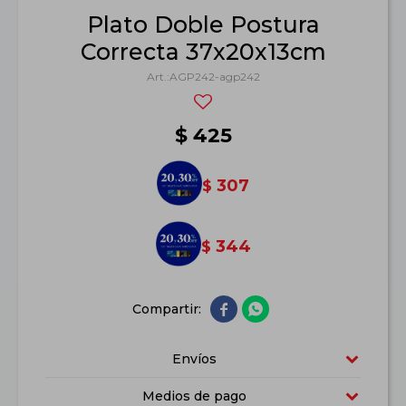
Plato Doble Postura
Correcta 37x20x13cm
AGP242-agp242
$
425
307
$
344
$


Envíos
Medios de pago