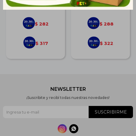
$
391
$
398
282
288
$
$
317
322
$
$
NEWSLETTER
¡Suscribite y recibí todas nuestras novedades!
SUSCRIBIRME

