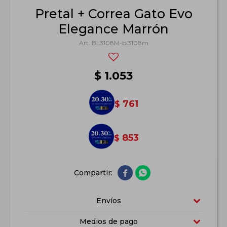
Pretal + Correa Gato Evo
Elegance Marrón
BL3108M-bl3108m
$
1.053
761
$
853
$


Envíos
Medios de pago