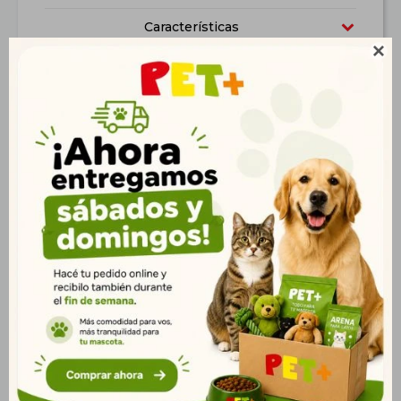
Características

Productos que te pueden interesar
Correa Retráctil Fida
Correa Retráctil Fida
Styleash XS Roja
Styleash XS Negra