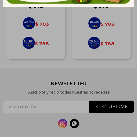
$
973
$
973
703
703
$
$
788
788
$
$
NEWSLETTER
¡Suscribite y recibí todas nuestras novedades!
SUSCRIBIRME

