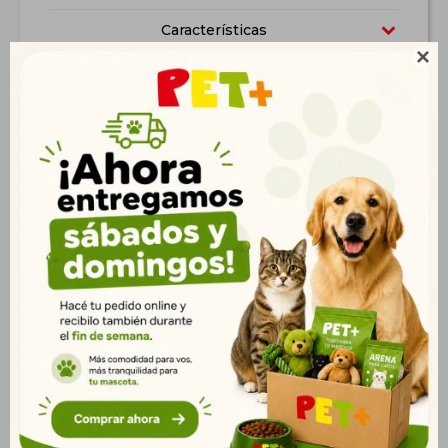
Características

Productos que te pueden interesar
Correa Retráctil Fida
Correa Retráctil Fida
Styleash XS Roja
Styleash XS Negra