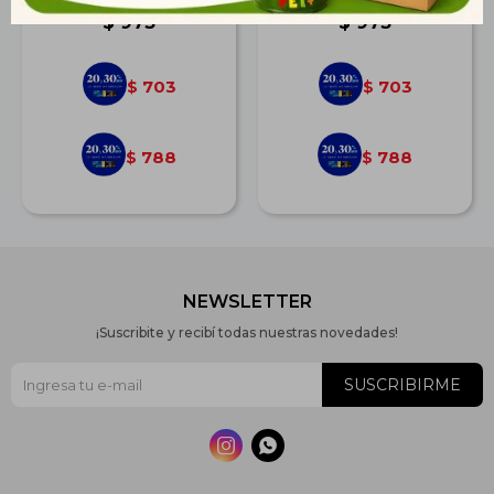
$
973
$
973
703
703
$
$
788
788
$
$
NEWSLETTER
¡Suscribite y recibí todas nuestras novedades!
SUSCRIBIRME

