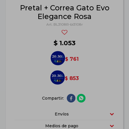
Pretal + Correa Gato Evo
Elegance Rosa
BL3108R-bl3108r
$
1.053
761
$
853
$


Envíos
Medios de pago