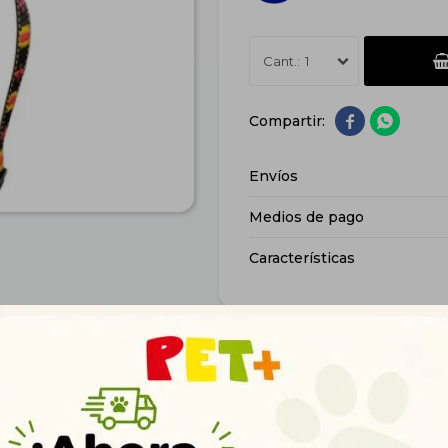
1


Envíos
Medios de pago
Características
Productos que te pueden interesar