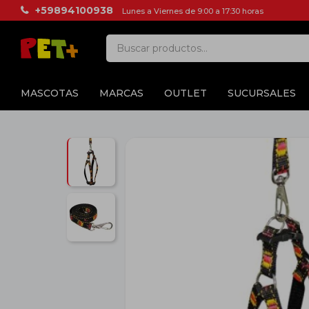
+59894100938
Lunes a Viernes de 9:00 a 17:30 horas
MASCOTAS
MARCAS
OUTLET
SUCURSALES