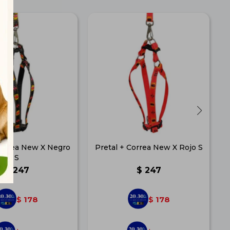
Correa New X Negro
Pretal + Correa New X Rojo S
S
$
247
$
247
178
178
$
$