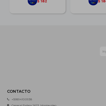
182
18
$
$
CONTACTO
+59894100938
General Palleja 2623, Montevideo