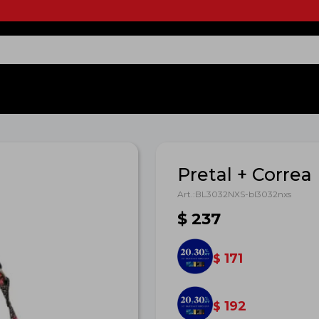
Pretal + Corre
BL3032NXS-bl3032nxs
$
237
171
$
192
$