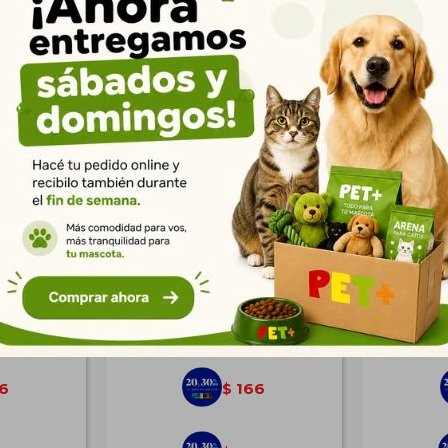
 Verde
Bowl Doble Egg Azul
Pretal + 
$
230
6
166
$