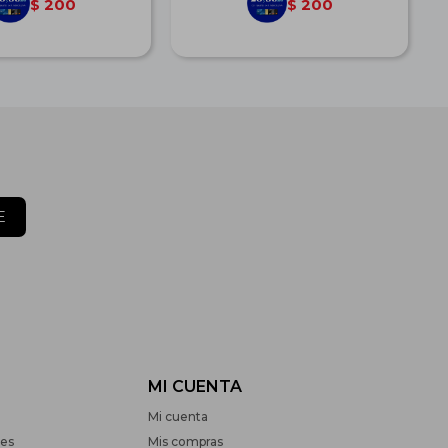
200
200
$
$
E
MI CUENTA
Mi cuenta
nes
Mis compras