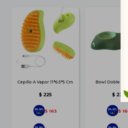
Cepillo A Vapor 11*6.5*5 Cm
Bowl Doble Egg
$
225
$
230
163
16
$
$