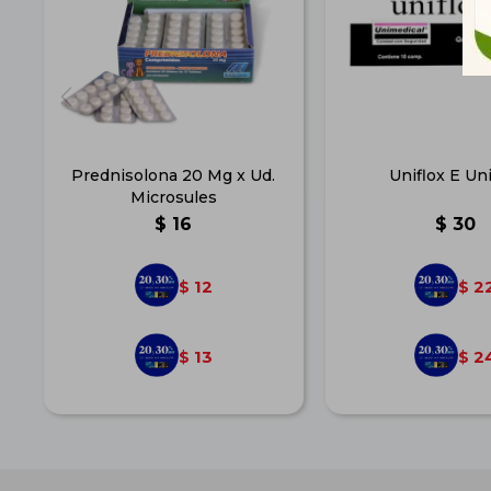
Prednisolona 20 Mg x Ud.
Uniflox E Un
Microsules
$
16
$
30
12
2
$
$
13
2
$
$