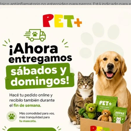
sico antiinflamatorio no esteroideo para perros. Está indicado para el 
 con la osteoartritis, así como tipos específicos de dolor postoperato
n administrar solos o mezclados con algún alimento. Son divisibles,
or ahumado y caramelo, para hacerlo más atractivo para el perro, faci
: Administrar una dosis de 5 mg por Kg de peso del perro, una vez al d
rante las fases de gestacion y lactancia. - No utilizar en perros de me
n animales que padezcan hemorragia gastrointestinal, discrasia sangui
Productos que te pueden interesar