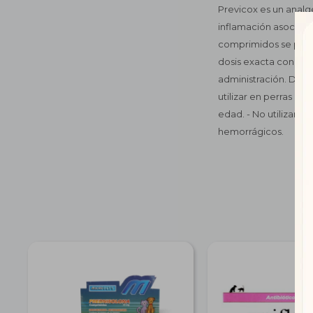
Previcox es un analgé
inflamación asociados
comprimidos se puede
dosis exacta con sab
administración. Dosis
utilizar en perras du
edad. - No utilizar e
hemorrágicos.