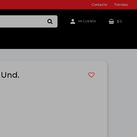
Contacto
Tiendas
$
0
 Und.