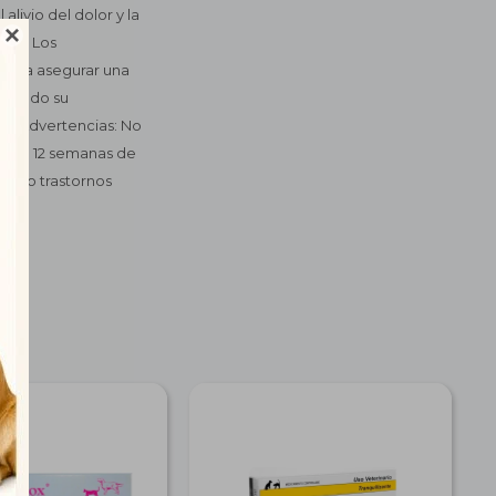
alivio del dolor y la

rio. Los
 para asegurar una
litando su
ía. Advertencias: No
nos de 12 semanas de
nea o trastornos