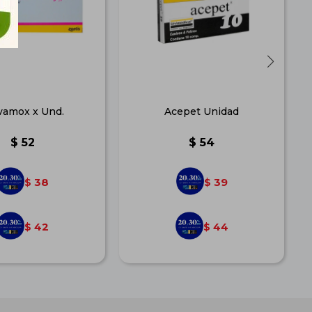
vamox x Und.
Acepet Unidad
$
52
$
54
38
39
$
$
42
44
$
$