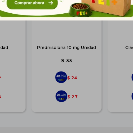
idad
Prednisolona 10 mg Unidad
Cla
$
33
2
24
$
4
27
$