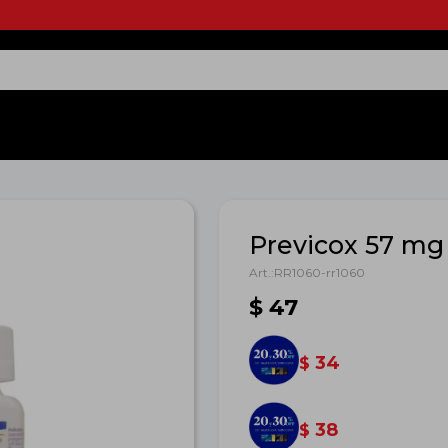
Previcox 57 mg
RR1060-rr1060
$
47
34
$
38
$