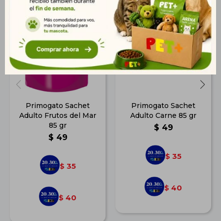
Primogato Sachet
Primogato Sachet
Adulto Frutos del Mar
Adulto Carne 85 gr
85 gr
$
49
$
49
35
$
35
$
40
$
40
$