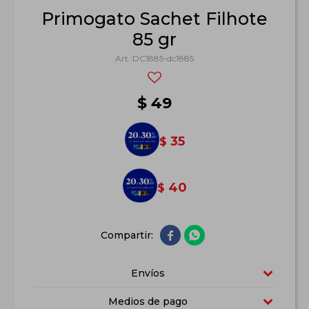
Primogato Sachet Filhote
85 gr
DC1885-dc1885
$
49
35
$
40
$


Envíos
Medios de pago