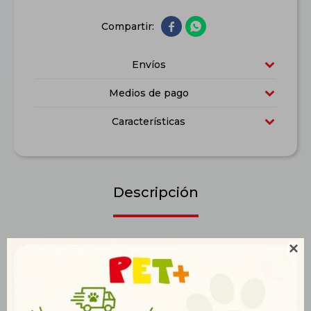


Envíos
Medios de pago
Características
Descripción
Pro Plan Adulto Mediano 3kg es un alimento premium

diseñado para perros adultos de razas medianas, brindando
una nutrición completa con la tecnología OptiLife®, que
optimiza la absorción de nutrientes esenciales. Su fórmula con