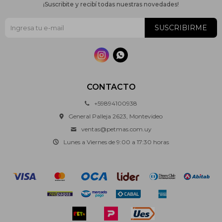
¡Suscribite y recibí todas nuestras novedades!
SUSCRIBIRME


CONTACTO
+59894100938
General Palleja 2623, Montevideo
ventas@petmas.com.uy
Lunes a Viernes de 9:00 a 17:30 horas