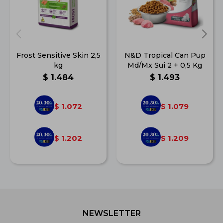
Frost Sensitive Skin 2,5
N&D Tropical Can Pup
kg
Md/Mx Sui 2 + 0,5 Kg
$
1.484
$
1.493
1.072
1.079
$
$
1.202
1.209
$
$
NEWSLETTER