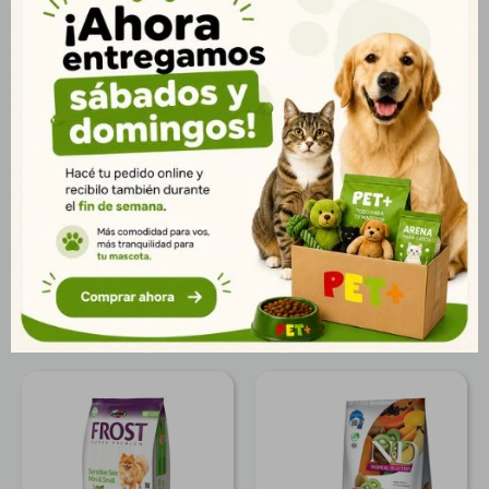
proteínas de alta calidad ayuda a mantener la masa muscular y
la energía diaria. Contiene prebióticos y fibras naturales, que
favorecen la salud digestiva y mejoran la absorción de
nutrientes. Enriquecido con Omega 3 y 6, promueve una piel
saludable y un pelaje brillante. Su combinación de vitaminas y
minerales fortalece el sistema inmunológico y contribuye al
bienestar general del perro. ? Presentación: Bolsa de 3kg. ?
Entrega rápida en Montevideo y todo Uruguay.
Productos que te pueden interesar