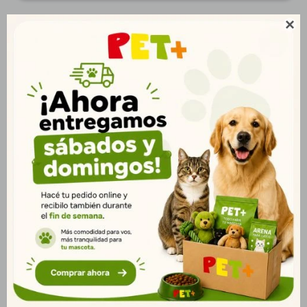

Productos que te pueden interesar
Alimento Goldfish
Biofresh Perro Adulto
Escamas 1000 ml
Pequeña Cerdo y Ananá
1kg |Sabor Único
$
562
$
590