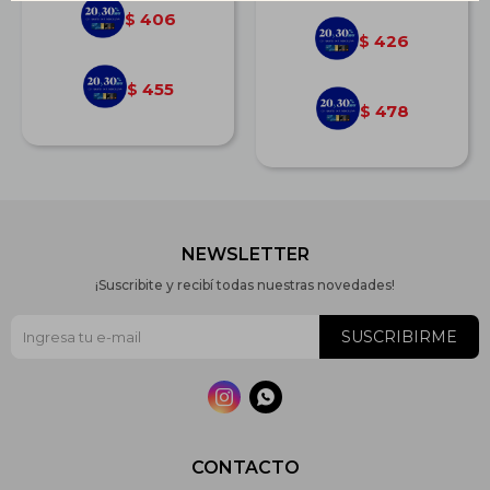
406
$
426
$
455
$
478
$
NEWSLETTER
¡Suscribite y recibí todas nuestras novedades!
SUSCRIBIRME


CONTACTO