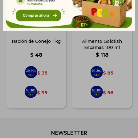
Ración de Conejo 1 kg
Alimento Goldfish
Escamas 100 ml
$
48
$
118
35
85
$
$
39
96
$
$
NEWSLETTER