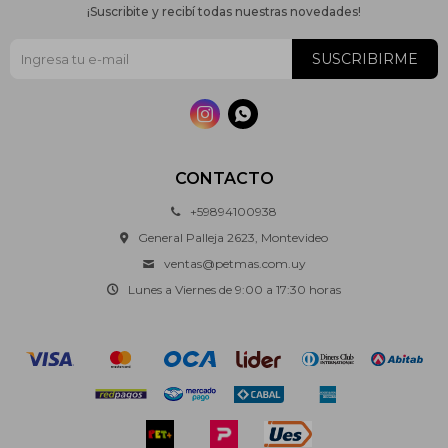
¡Suscribite y recibí todas nuestras novedades!
SUSCRIBIRME


CONTACTO
+59894100938
General Palleja 2623, Montevideo
ventas@petmas.com.uy
Lunes a Viernes de 9:00 a 17:30 horas