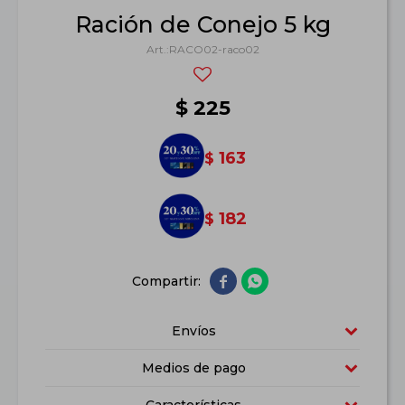
Ración de Conejo 5 kg
RACO02-raco02
$
225
163
$
182
$


Envíos
Medios de pago