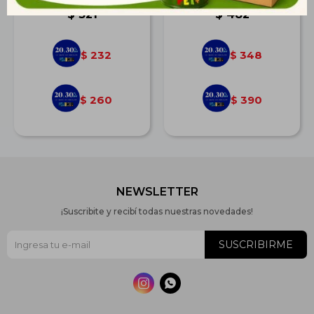
$
321
$
482
232
348
$
$
260
390
$
$
NEWSLETTER
¡Suscribite y recibí todas nuestras novedades!
SUSCRIBIRME

