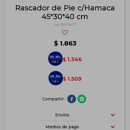
Rascador de Pie c/Hamaca
45*30*40 cm
B07-b07
$
1.863
1.346
$
1.509
$


Envíos
Medios de pago