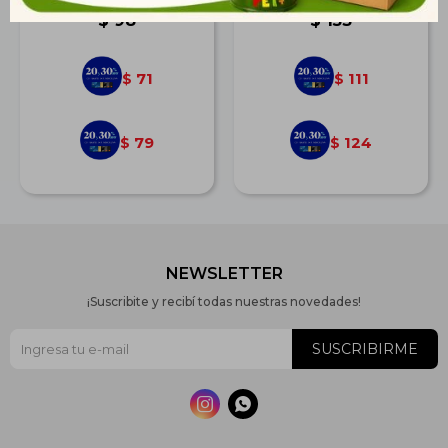
$
98
$
153
71
111
$
$
79
124
$
$
NEWSLETTER
¡Suscribite y recibí todas nuestras novedades!
SUSCRIBIRME

