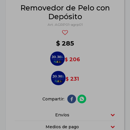
Removedor de Pelo con
Depósito
AGRP01-agrp01
$
285
206
$
231
$


Envíos
Medios de pago