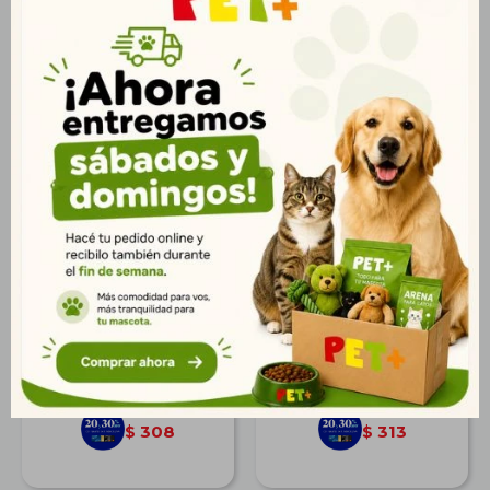
Kitty Sand 3,8 lt.
Arena Sanitaria Cat Fun
5 lts. Carbón Activado
$
380
$
386
275
279
$
$
308
313
$
$