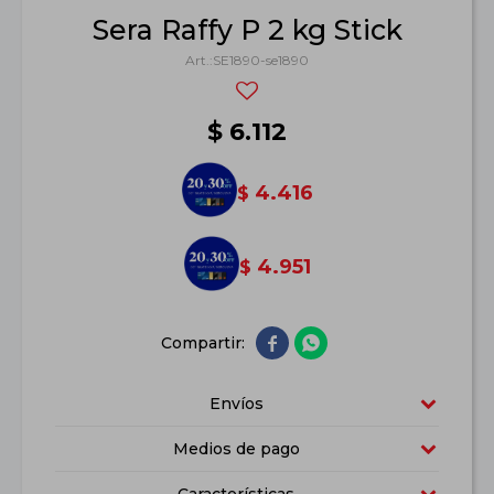
Sera Raffy P 2 kg Stick
SE1890-se1890
$
6.112
4.416
$
4.951
$


Envíos
Medios de pago