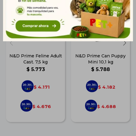
N&D Prime Feline Adult
N&D Prime Can Puppy
Cast. 7,5 kg
Mini 10,1 kg
$
5.773
$
5.788
4.171
4.182
$
$
4.676
4.688
$
$