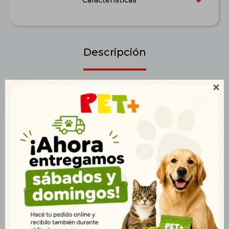
Características
Descripción

El fundamento equilibrado para tortugas acuáticas, sera Raffy P
Nature es el alimento principal en forma de granulado flotante
elaborado conservando todas sus propiedades para reptiles
carnívoros, como las tortugas acuáticas.
Productos que te pueden interesar